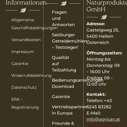
Informationen
Naturprodukt
GmbH
Fragen
und
Allgemeine
Adresse:
Antworten
Geschäftsbedingungen
Gasteigweg 25,
Salzburger
5400 Hallein
Versandkosten
Getreidemühlen
Österreich
– Testsieger!
Impressum
Öffnungszeiten:
Qualität
Montag bis
Garantie
auf
Donnerstag:
09
Teilzahlung
– 16:00 Uhr
Widerrufsbelehrung
Freitag:
09 –
Bedienungsanleitungen
12:00 Uhr
Download
Datenschutz
Kontakt:
Garantie
ERA –
Telefon: +43
6245 83282
Vertriebspartner
Registrierung
E-Mail:
in Europa
info@agrisan.at
Freunde &