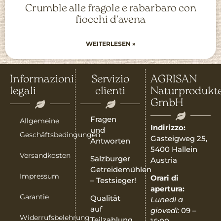
Crumble alle fragole e rabarbaro con
fiocchi d’avena
WEITERLESEN »
Informazioni
Servizio
AGRISAN
legali
clienti
Naturprodukt
GmbH
Fragen
Allgemeine
Indirizzo:
und
Geschäftsbedingungen
Gasteigweg 25,
Antworten
5400 Hallein
Versandkosten
Salzburger
Austria
Getreidemühlen
Impressum
Orari di
– Testsieger!
apertura:
Garantie
Qualität
Lunedì a
auf
giovedì:
09 –
Widerrufsbelehrung
Teilzahlung