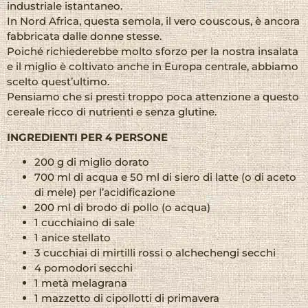
industriale istantaneo.
In Nord Africa, questa semola, il vero couscous, è ancora
fabbricata dalle donne stesse.
Poiché richiederebbe molto sforzo per la nostra insalata
e il miglio è coltivato anche in Europa centrale, abbiamo
scelto quest’ultimo.
Pensiamo che si presti troppo poca attenzione a questo
cereale ricco di nutrienti e senza glutine.
INGREDIENTI PER 4 PERSONE
200 g di miglio dorato
700 ml di acqua e 50 ml di siero di latte (o di aceto
di mele) per l’acidificazione
200 ml di brodo di pollo (o acqua)
1 cucchiaino di sale
1 anice stellato
3 cucchiai di mirtilli rossi o alchechengi secchi
4 pomodori secchi
1 metà melagrana
1 mazzetto di cipollotti di primavera