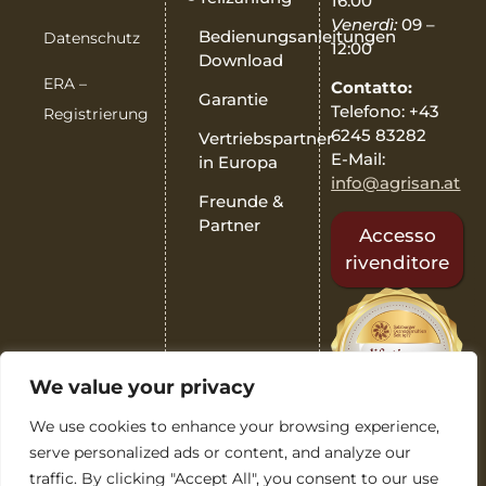
16:00
Venerdì:
09 –
Bedienungsanleitungen
Datenschutz
12:00
Download
ERA –
Contatto:
Garantie
Telefono: +43
Registrierung
6245 83282
Vertriebspartner
E-Mail:
in Europa
info@agrisan.at
Freunde &
Partner
Accesso
rivenditore
We value your privacy
We use cookies to enhance your browsing experience,
serve personalized ads or content, and analyze our
traffic. By clicking "Accept All", you consent to our use