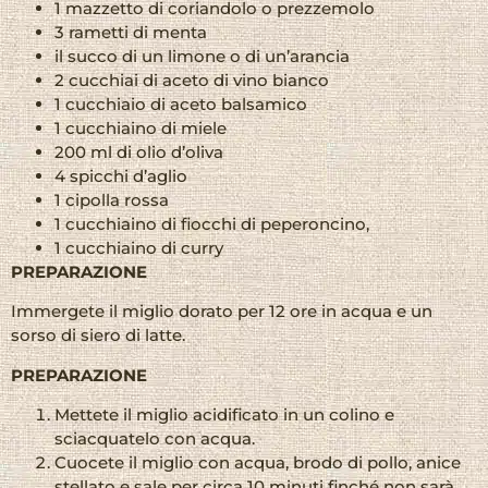
1 mazzetto di coriandolo o prezzemolo
3 rametti di menta
il succo di un limone o di un’arancia
2 cucchiai di aceto di vino bianco
1 cucchiaio di aceto balsamico
1 cucchiaino di miele
200 ml di olio d’oliva
4 spicchi d’aglio
1 cipolla rossa
1 cucchiaino di fiocchi di peperoncino,
1 cucchiaino di curry
PREPARAZIONE
Immergete il miglio dorato per 12 ore in acqua e un
sorso di siero di latte.
PREPARAZIONE
Mettete il miglio acidificato in un colino e
sciacquatelo con acqua.
Cuocete il miglio con acqua, brodo di pollo, anice
stellato e sale per circa 10 minuti finché non sarà