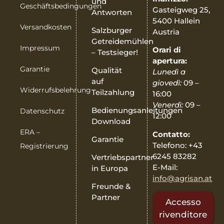
und
Geschäftsbedingungen
Gasteigweg 25,
Antworten
5400 Hallein
Versandkosten
Salzburger
Austria
Getreidemühlen
Impressum
Orari di
– Testsieger!
apertura:
Garantie
Qualität
Lunedì a
auf
giovedì:
09 –
Widerrufsbelehrung
Teilzahlung
16:00
Venerdì:
09 –
Bedienungsanleitungen
Datenschutz
12:00
Download
ERA –
Contatto:
Garantie
Telefono: +43
Registrierung
6245 83282
Vertriebspartner
E-Mail:
in Europa
info@agrisan.at
Freunde &
Partner
Accesso
rivenditore