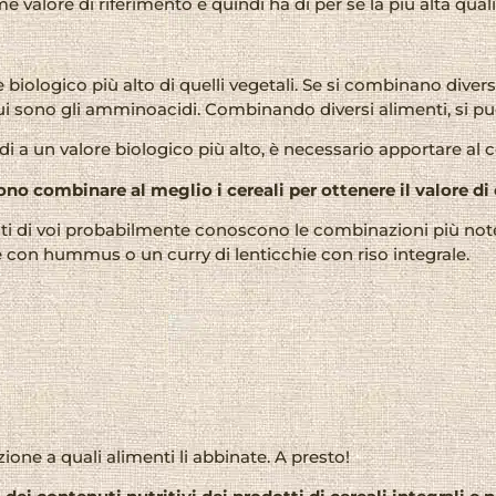
valore di riferimento e quindi ha di per sé la più alta qua
 biologico più alto di quelli vegetali. Se si combinano divers
 sono gli amminoacidi. Combinando diversi alimenti, si può a
a un valore biologico più alto, è necessario apportare al c
ono combinare al meglio i cereali per ottenere il valore d
ti di voi probabilmente conoscono le combinazioni più note, c
e con hummus o un curry di lenticchie con riso integrale.
zione a quali alimenti li abbinate. A presto!