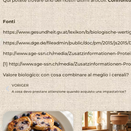
Qui potete trovare uno dei nostri ultimi articoli:
Confronto d
Fonti
https://www.gesundheit.gv.at/lexikon/b/biologische-werti
https://www.dge.de/fileadmin/public/doc/pm/2015/js201
http://www.sge-ssn.ch/media/Zusatzinformationen-Protei
[1]
http://www.sge-ssn.ch/media/Zusatzinformationen-Pro
Valore biologico: con cosa combinare al meglio i cereali?
VORIGER
A cosa devo prestare attenzione quando acquisto una impastatrice?