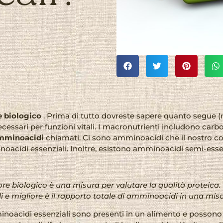
e biologico
. Prima di tutto dovreste sapere quanto segue (n
essari per funzioni vitali. I macronutrienti includono carboi
mminoacidi
chiamati. Ci sono amminoacidi che il nostro c
oacidi essenziali. Inoltre, esistono amminoacidi semi-essen
lore biologico è una misura per valutare la qualità protei
i e migliore è il rapporto totale di amminoacidi in una miscel
minoacidi essenziali sono presenti in un alimento e possono e