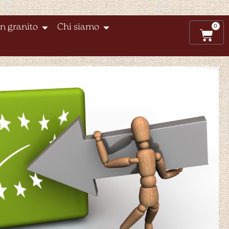
0
n granito
Chi siamo