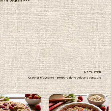
non integrali >>>
NÄCHSTER
Cracker croccante – preparazione veloce e versatile