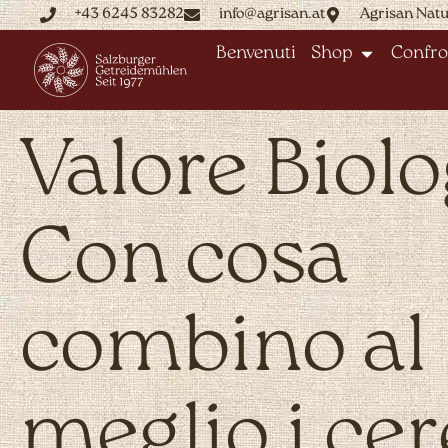
+43 6245 83282
info@agrisan.at
Agrisan Nat
Benvenuti
Shop
Confro
Valore Biolo
Con cosa
combino al
meglio i cer