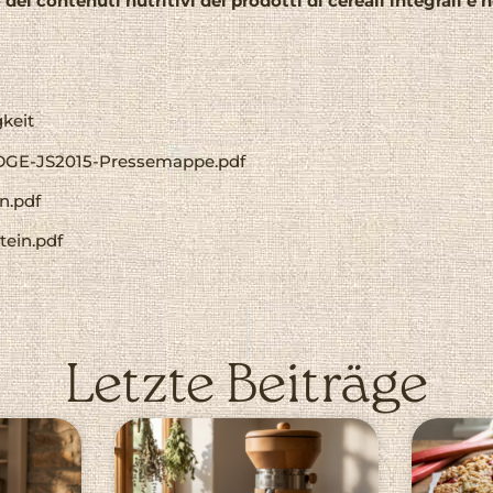
ei contenuti nutritivi dei prodotti di cereali integrali e 
gkeit
5/DGE-JS2015-Pressemappe.pdf
n.pdf
tein.pdf
Letzte Beiträge