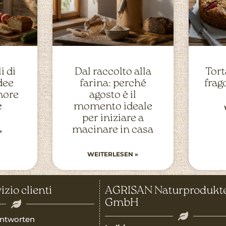
i di
Dal raccolto alla
Tort
idee
farina: perché
frag
more
agosto è il
e
momento ideale
per iniziare a
macinare in casa
»
WEITERLESEN »
izio clienti
AGRISAN Naturprodukt
GmbH
ntworten