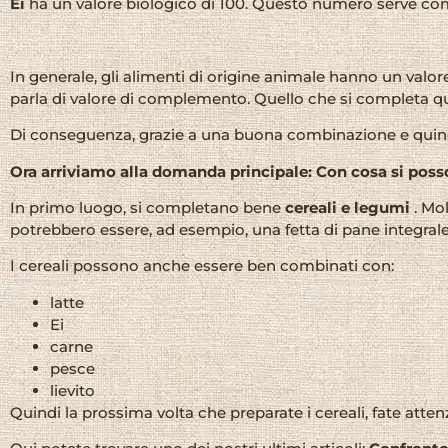
Ei
ha un valore biologico di 100. Questo numero serve come 
In generale, gli alimenti di origine animale hanno un valore
parla di valore di complemento. Quello che si completa qui
Di conseguenza, grazie a una buona combinazione e quindi 
Ora arriviamo alla domanda principale: Con cosa si poss
In primo luogo, si completano bene
cereali e legumi
. Mol
potrebbero essere, ad esempio, una fetta di pane integral
I cereali possono anche essere ben combinati con:
latte
Ei
carne
pesce
lievito
Quindi la prossima volta che preparate i cereali, fate atten