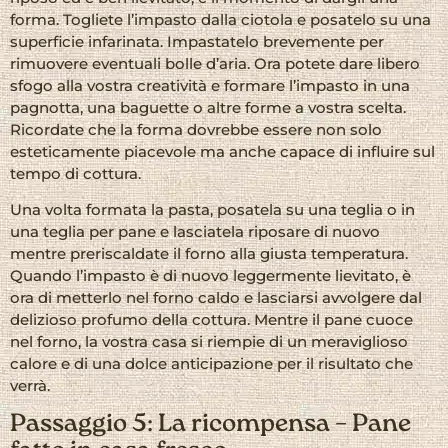
forma. Togliete l’impasto dalla ciotola e posatelo su una
superficie infarinata. Impastatelo brevemente per
rimuovere eventuali bolle d’aria. Ora potete dare libero
sfogo alla vostra creatività e formare l’impasto in una
pagnotta, una baguette o altre forme a vostra scelta.
Ricordate che la forma dovrebbe essere non solo
esteticamente piacevole ma anche capace di influire sul
tempo di cottura.
Una volta formata la pasta, posatela su una teglia o in
una teglia per pane e lasciatela riposare di nuovo
mentre preriscaldate il forno alla giusta temperatura.
Quando l’impasto è di nuovo leggermente lievitato, è
ora di metterlo nel forno caldo e lasciarsi avvolgere dal
delizioso profumo della cottura. Mentre il pane cuoce
nel forno, la vostra casa si riempie di un meraviglioso
calore e di una dolce anticipazione per il risultato che
verrà.
Passaggio 5: La ricompensa – Pane