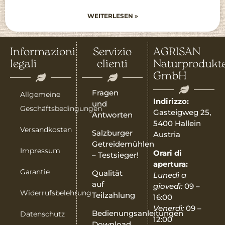
WEITERLESEN »
Informazioni
Servizio
AGRISAN
legali
clienti
Naturprodukt
GmbH
Fragen
Allgemeine
Indirizzo:
und
Geschäftsbedingungen
Gasteigweg 25,
Antworten
5400 Hallein
Versandkosten
Salzburger
Austria
Getreidemühlen
Impressum
Orari di
– Testsieger!
apertura:
Garantie
Qualität
Lunedì a
auf
giovedì:
09 –
Widerrufsbelehrung
Teilzahlung
16:00
Venerdì:
09 –
Bedienungsanleitungen
Datenschutz
12:00
Download