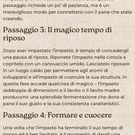
passaggio richiede un po’ di pazienza, ma è un
meraviglioso modo per connettersi con il pane che state
creando.
Passaggio 3: Il magico tempo di
riposo
Dopo aver impastato l’impasto, è tempo di concedergli
una pausa di riposo. Riponete l’impasto nella ciotola e
copritelo con un canovaccio umido. Lasciatelo riposare
in un luogo caldo per permettere agli aromi di
svilupparsi e all’impasto di costruire la sua struttura. In
questa fase accade qualcosa di magico – l’impasto
raddoppia di dimensioni e il lievito o il lievito madre
producono una splendida fermentazione che dona al
pane il suo gusto e la sua consistenza caratteristici.
Passaggio 4: Formare e cuocere
Una volta che l’impasto ha terminato il suo tempo di
riposo ed è ben lievitato, è il momento di dargli una