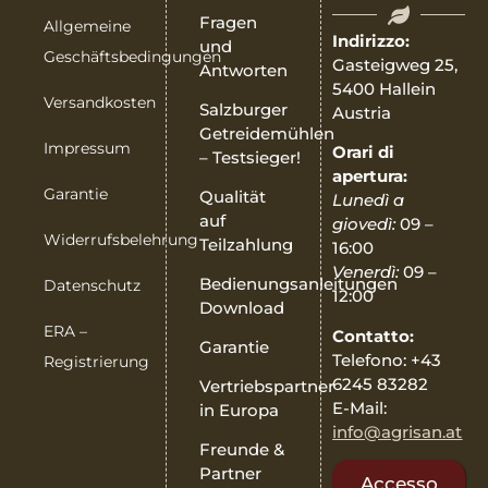
Fragen
Allgemeine
Indirizzo:
und
Geschäftsbedingungen
Gasteigweg 25,
Antworten
5400 Hallein
Versandkosten
Salzburger
Austria
Getreidemühlen
Impressum
Orari di
– Testsieger!
apertura:
Garantie
Qualität
Lunedì a
auf
giovedì:
09 –
Widerrufsbelehrung
Teilzahlung
16:00
Venerdì:
09 –
Bedienungsanleitungen
Datenschutz
12:00
Download
ERA –
Contatto:
Garantie
Telefono: +43
Registrierung
6245 83282
Vertriebspartner
E-Mail:
in Europa
info@agrisan.at
Freunde &
Partner
Accesso