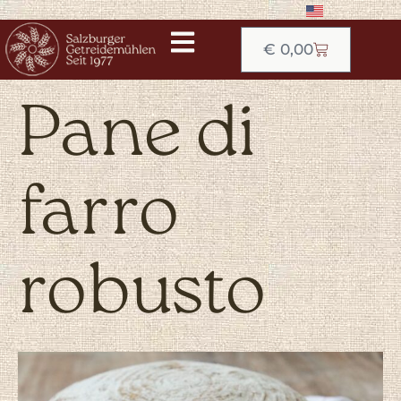
€
0,00
Pane di
farro
robusto