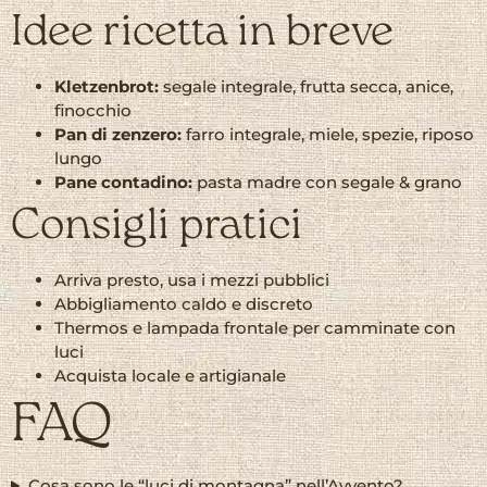
Idee ricetta in breve
Kletzenbrot:
segale integrale, frutta secca, anice,
finocchio
Pan di zenzero:
farro integrale, miele, spezie, riposo
lungo
Pane contadino:
pasta madre con segale & grano
Consigli pratici
Arriva presto, usa i mezzi pubblici
Abbigliamento caldo e discreto
Thermos e lampada frontale per camminate con
luci
Acquista locale e artigianale
FAQ
Cosa sono le “luci di montagna” nell’Avvento?