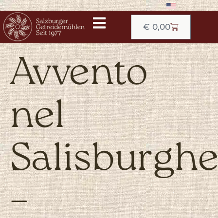
€
0,00
Avvento
nel
Salisburgh
–