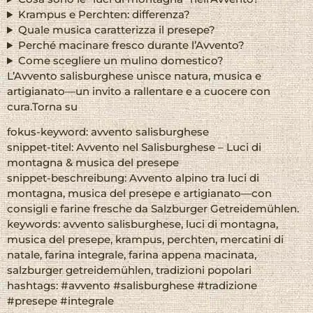
Krampus e Perchten: differenza?
Quale musica caratterizza il presepe?
Perché macinare fresco durante l’Avvento?
Come scegliere un mulino domestico?
L’Avvento salisburghese unisce natura, musica e
artigianato—un invito a rallentare e a cuocere con
cura.
Torna su
fokus-keyword: avvento salisburghese
snippet-titel: Avvento nel Salisburghese – Luci di
montagna & musica del presepe
snippet-beschreibung: Avvento alpino tra luci di
montagna, musica del presepe e artigianato—con
consigli e farine fresche da Salzburger Getreidemühlen.
keywords: avvento salisburghese, luci di montagna,
musica del presepe, krampus, perchten, mercatini di
natale, farina integrale, farina appena macinata,
salzburger getreidemühlen, tradizioni popolari
hashtags: #avvento #salisburghese #tradizione
#presepe #integrale