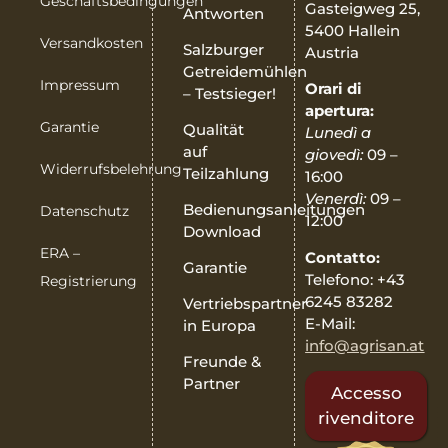
Geschäftsbedingungen
Gasteigweg 25,
Antworten
5400 Hallein
Versandkosten
Salzburger
Austria
Getreidemühlen
Impressum
Orari di
– Testsieger!
apertura:
Garantie
Qualität
Lunedì a
auf
giovedì:
09 –
Widerrufsbelehrung
Teilzahlung
16:00
Venerdì:
09 –
Bedienungsanleitungen
Datenschutz
12:00
Download
ERA –
Contatto:
Garantie
Telefono: +43
Registrierung
6245 83282
Vertriebspartner
E-Mail:
in Europa
info@agrisan.at
Freunde &
Partner
Accesso
rivenditore