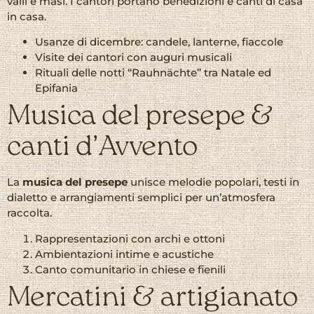
valli e masi. I cantori portano benedizioni e canti di casa
in casa.
Usanze di dicembre: candele, lanterne, fiaccole
Visite dei cantori con auguri musicali
Rituali delle notti “Rauhnächte” tra Natale ed
Epifania
Musica del presepe &
canti d’Avvento
La
musica del presepe
unisce melodie popolari, testi in
dialetto e arrangiamenti semplici per un’atmosfera
raccolta.
Rappresentazioni con archi e ottoni
Ambientazioni intime e acustiche
Canto comunitario in chiese e fienili
Mercatini & artigianato