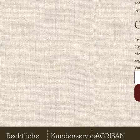
sof
lie
En
20
Mw
zzg
Ve
Rechtliche
Kundenservice
AGRISAN