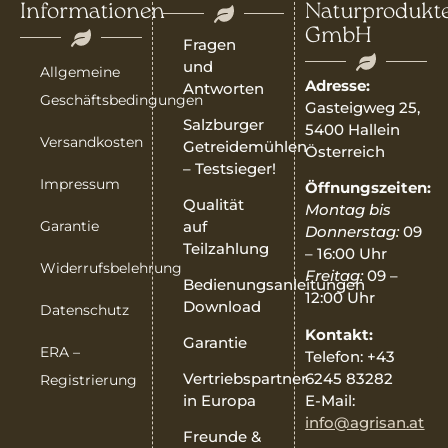
Informationen
Naturprodukt
GmbH
Fragen
und
Allgemeine
Adresse:
Antworten
Geschäftsbedingungen
Gasteigweg 25,
Salzburger
5400 Hallein
Versandkosten
Getreidemühlen
Österreich
– Testsieger!
Impressum
Öffnungszeiten:
Qualität
Montag bis
Garantie
auf
Donnerstag:
09
Teilzahlung
– 16:00 Uhr
Widerrufsbelehrung
Freitag:
09 –
Bedienungsanleitungen
12:00 Uhr
Download
Datenschutz
Kontakt:
Garantie
ERA –
Telefon: +43
6245 83282
Vertriebspartner
Registrierung
E-Mail:
in Europa
info@agrisan.at
Freunde &