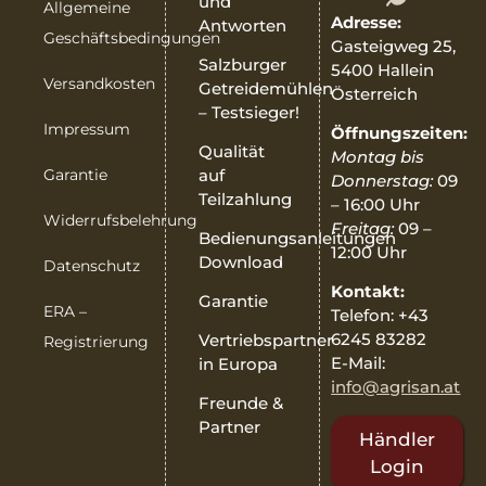
und
Allgemeine
Adresse:
Antworten
Geschäftsbedingungen
Gasteigweg 25,
Salzburger
5400 Hallein
Versandkosten
Getreidemühlen
Österreich
– Testsieger!
Impressum
Öffnungszeiten:
Qualität
Montag bis
Garantie
auf
Donnerstag:
09
Teilzahlung
– 16:00 Uhr
Widerrufsbelehrung
Freitag:
09 –
Bedienungsanleitungen
12:00 Uhr
Download
Datenschutz
Kontakt:
Garantie
ERA –
Telefon: +43
6245 83282
Vertriebspartner
Registrierung
E-Mail:
in Europa
info@agrisan.at
Freunde &
Partner
Händler
Login