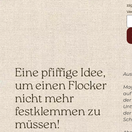
zzg
Ve
Eine pfiffige Idee,
Aus
um einen Flocker
Ma
auf
nicht mehr
der
Unt
festklemmen zu
der
Sch
müssen!