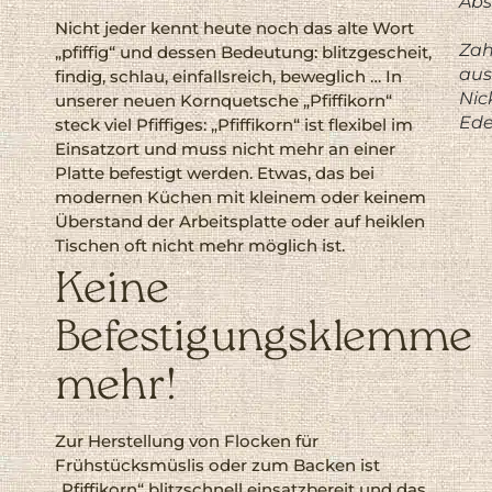
Abs
Nicht jeder kennt heute noch das alte Wort
Za
„pfiffig“ und dessen Bedeutung: blitzgescheit,
aus
findig, schlau, einfallsreich, beweglich … In
Nic
unserer neuen Kornquetsche „Pfiffikorn“
Ede
steck viel Pfiffiges: „Pfiffikorn“ ist flexibel im
Einsatzort und muss nicht mehr an einer
Platte befestigt werden. Etwas, das bei
modernen Küchen mit kleinem oder keinem
Überstand der Arbeitsplatte oder auf heiklen
Tischen oft nicht mehr möglich ist.
Keine
Befestigungsklemme
mehr!
Zur Herstellung von Flocken für
Frühstücksmüslis oder zum Backen ist
„Pfiffikorn“ blitzschnell einsatzbereit und das