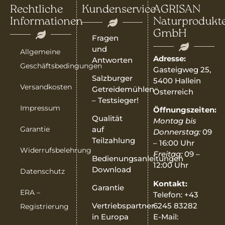
Rechtliche
Kundenservice
AGRISAN
Informationen
Naturprodukt
GmbH
Fragen
und
Allgemeine
Adresse:
Antworten
Geschäftsbedingungen
Gasteigweg 25,
Salzburger
5400 Hallein
Versandkosten
Getreidemühlen
Österreich
– Testsieger!
Impressum
Öffnungszeiten:
Qualität
Montag bis
Garantie
auf
Donnerstag:
09
Teilzahlung
– 16:00 Uhr
Widerrufsbelehrung
Freitag:
09 –
Bedienungsanleitungen
12:00 Uhr
Download
Datenschutz
Kontakt:
Garantie
ERA –
Telefon: +43
6245 83282
Vertriebspartner
Registrierung
E-Mail:
in Europa