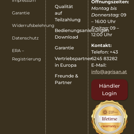
Impressum
Öffnungszeiten:
Qualität
Montag bis
Garantie
auf
Donnerstag:
09
Teilzahlung
– 16:00 Uhr
Widerrufsbelehrung
Freitag:
09 –
Bedienungsanleitungen
12:00 Uhr
Download
Datenschutz
Kontakt:
Garantie
ERA –
Telefon: +43
6245 83282
Vertriebspartner
Registrierung
E-Mail:
in Europa
info@agrisan.at
Freunde &
Partner
Händler
Login