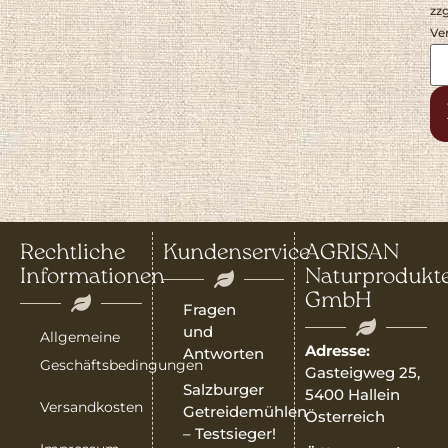
zzg
Ve
Rechtliche
Kundenservice
AGRISAN
Informationen
Naturprodukt
GmbH
Fragen
und
Allgemeine
Adresse:
Antworten
Geschäftsbedingungen
Gasteigweg 25,
Salzburger
5400 Hallein
Versandkosten
Getreidemühlen
Österreich
– Testsieger!