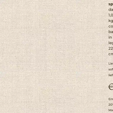
sp
d
1,
k
c
ba
in
le
22
c
Lie
sof
lie
En
20
Mw