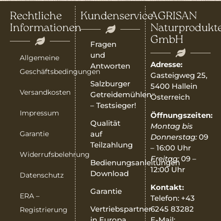
Rechtliche
Kundenservice
AGRISAN
Informationen
Naturprodukt
GmbH
Fragen
und
Allgemeine
Adresse:
Antworten
Geschäftsbedingungen
Gasteigweg 25,
Salzburger
5400 Hallein
Versandkosten
Getreidemühlen
Österreich
– Testsieger!
Impressum
Öffnungszeiten:
Qualität
Montag bis
Garantie
auf
Donnerstag:
09
Teilzahlung
– 16:00 Uhr
Widerrufsbelehrung
Freitag:
09 –
Bedienungsanleitungen
12:00 Uhr
Download
Datenschutz
Kontakt:
Garantie
ERA –
Telefon: +43
6245 83282
Vertriebspartner
Registrierung
E-Mail:
in Europa