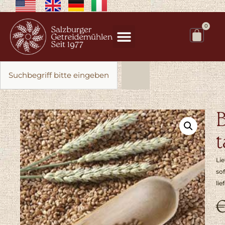
0
Lie
sof
lie