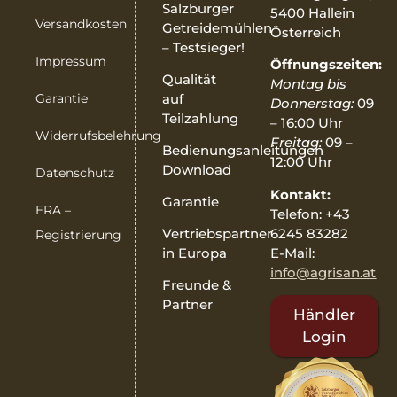
Salzburger
5400 Hallein
Versandkosten
Getreidemühlen
Österreich
– Testsieger!
Impressum
Öffnungszeiten:
Qualität
Montag bis
Garantie
auf
Donnerstag:
09
Teilzahlung
– 16:00 Uhr
Widerrufsbelehrung
Freitag:
09 –
Bedienungsanleitungen
12:00 Uhr
Download
Datenschutz
Kontakt:
Garantie
ERA –
Telefon: +43
6245 83282
Vertriebspartner
Registrierung
E-Mail:
in Europa
info@agrisan.at
Freunde &
Partner
Händler
Login