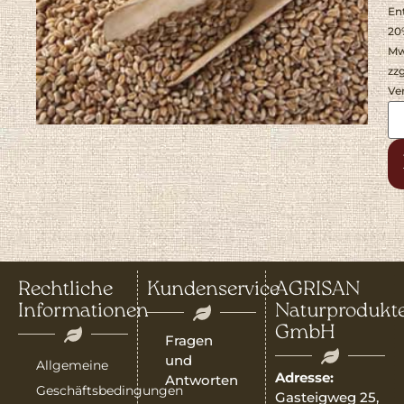
En
20
Mw
zzg
Ve
Rechtliche
Kundenservice
AGRISAN
Informationen
Naturprodukt
GmbH
Fragen
und
Allgemeine
Adresse:
Antworten
Geschäftsbedingungen
Gasteigweg 25,