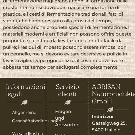
di fermentazione migliorano anche la formazione della
crosta, ma non si dovrebbe mai usare una forma di
plastica, e i cesti di fermentazione tradizionali, fatti di
vimini, che hanno resistito alla prova del tempo,
possiedono anche proprietà speciali di fermentazione. I
materiali moderni e artificiali non possono offrire queste
proprietà e il cestino da lievitazione è molto facile da
pulire; i residui di impasto possono essere rimossi con
un pennello, ma si devono evitare detersivo e pulizia in
lavastoviglie. Dopo ogni utilizzo, il cestino deve avere
abbastanza tempo per asciugarsi completamente.
Informazioni
Servizio
AGRISAN
legali
clienti
Naturprodukt
GmbH
Fragen
Allgemeine
Indirizzo:
und
Geschäftsbedingungen
Gasteigweg 25,
Antworten
5400 Hallein
Versandkosten