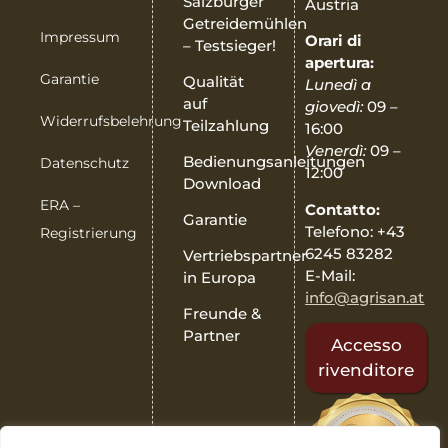
Salzburger
Austria
Getreidemühlen
Impressum
Orari di
– Testsieger!
apertura:
Garantie
Qualität
Lunedì a
auf
giovedì:
09 –
Widerrufsbelehrung
Teilzahlung
16:00
Venerdì:
09 –
Bedienungsanleitungen
Datenschutz
12:00
Download
ERA –
Contatto:
Garantie
Telefono: +43
Registrierung
6245 83282
Vertriebspartner
E-Mail:
in Europa
info@agrisan.at
Freunde &
Partner
Accesso
rivenditore