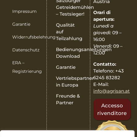
Salzburger
Austria
Getreidemühlen
Impressum
Orari di
– Testsieger!
apertura:
Garantie
Qualität
Lunedì a
auf
giovedì:
09 –
Widerrufsbelehrung
Teilzahlung
16:00
Venerdì:
09 –
Bedienungsanleitungen
Datenschutz
12:00
Download
ERA –
Contatto:
Garantie
Telefono: +43
Registrierung
6245 83282
Vertriebspartner
E-Mail:
in Europa
info@agrisan.at
Freunde &
Partner
Accesso
rivenditore