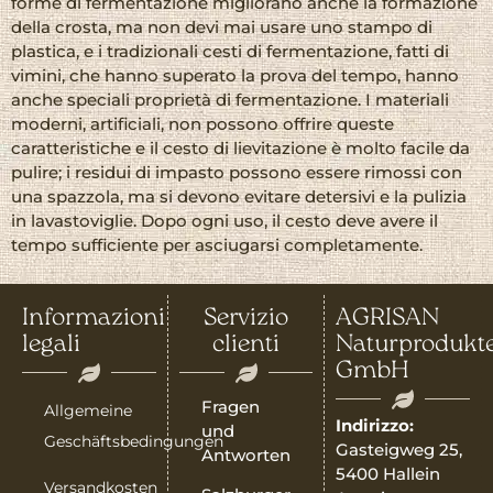
forme di fermentazione migliorano anche la formazione
della crosta, ma non devi mai usare uno stampo di
plastica, e i tradizionali cesti di fermentazione, fatti di
vimini, che hanno superato la prova del tempo, hanno
anche speciali proprietà di fermentazione. I materiali
moderni, artificiali, non possono offrire queste
caratteristiche e il cesto di lievitazione è molto facile da
pulire; i residui di impasto possono essere rimossi con
una spazzola, ma si devono evitare detersivi e la pulizia
in lavastoviglie. Dopo ogni uso, il cesto deve avere il
tempo sufficiente per asciugarsi completamente.
Informazioni
Servizio
AGRISAN
legali
clienti
Naturprodukt
GmbH
Fragen
Allgemeine
Indirizzo:
und
Geschäftsbedingungen
Gasteigweg 25,
Antworten
5400 Hallein
Versandkosten