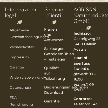
Informazioni
Servizio
AGRISAN
legali
clienti
Naturprodukt
GmbH
Fragen
Allgemeine
Indirizzo:
und
Geschäftsbedingungen
Gasteigweg 25,
Antworten
5400 Hallein
Versandkosten
Salzburger
Austria
Getreidemühlen
Impressum
Orari di
– Testsieger!
apertura:
Garantie
Qualität
Lunedì a
auf
giovedì:
09 –
Widerrufsbelehrung
Teilzahlung
16:00
Venerdì:
09 –
Bedienungsanleitungen
Datenschutz
12:00
Download
ERA –
Contatto:
Garantie
Telefono: +43
Registrierung