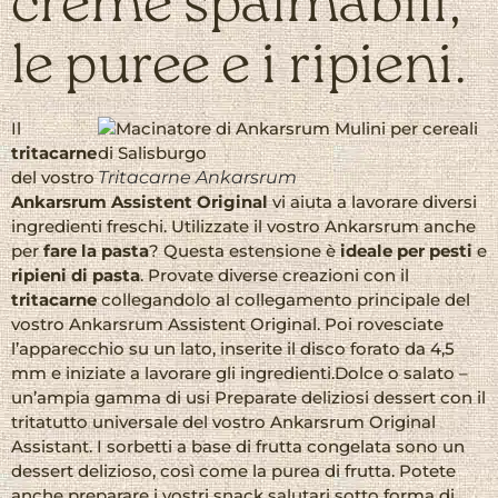
creme spalmabili,
le puree e i ripieni.
Il
tritacarne
del vostro
Tritacarne Ankarsrum
Ankarsrum Assistent Original
vi aiuta a lavorare diversi
ingredienti freschi. Utilizzate il vostro Ankarsrum anche
per
fare la pasta
? Questa estensione è
ideale per pesti
e
ripieni di pasta
. Provate diverse creazioni con il
tritacarne
collegandolo al collegamento principale del
vostro Ankarsrum Assistent Original. Poi rovesciate
l’apparecchio su un lato, inserite il disco forato da 4,5
mm e iniziate a lavorare gli ingredienti.Dolce o salato –
un’ampia gamma di usi Preparate deliziosi dessert con il
tritatutto universale del vostro Ankarsrum Original
Assistant. I sorbetti a base di frutta congelata sono un
dessert delizioso, così come la purea di frutta. Potete
anche preparare i vostri snack salutari sotto forma di