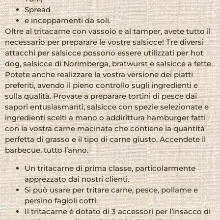
Spread
e inceppamenti da soli.
Oltre al tritacarne con vassoio e al tamper, avete tutto il
necessario per preparare le vostre salsicce! Tre diversi
attacchi per salsicce possono essere utilizzati per hot
dog, salsicce di Norimberga, bratwurst e salsicce a fette.
Potete anche realizzare la vostra versione dei piatti
preferiti, avendo il pieno controllo sugli ingredienti e
sulla qualità. Provate a preparare tortini di pesce dai
sapori entusiasmanti, salsicce con spezie selezionate e
ingredienti scelti a mano o addirittura hamburger fatti
con la vostra carne macinata che contiene la quantità
perfetta di grasso e il tipo di carne giusto. Accendete il
barbecue, tutto l’anno.
Un tritacarne di prima classe, particolarmente
apprezzato dai nostri clienti.
Si può usare per tritare carne, pesce, pollame e
persino fagioli cotti.
Il tritacarne è dotato di 3 accessori per l’insacco di