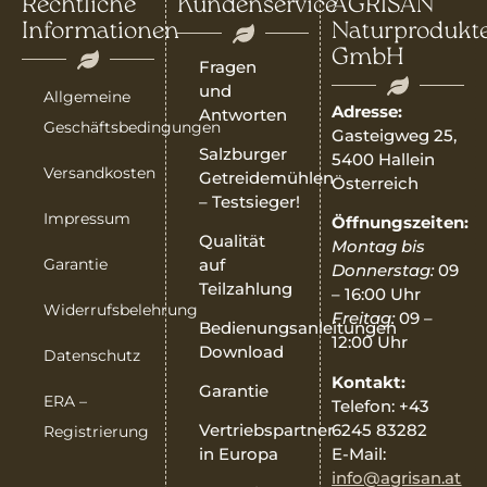
Rechtliche
Kundenservice
AGRISAN
Informationen
Naturprodukt
GmbH
Fragen
und
Allgemeine
Adresse:
Antworten
Geschäftsbedingungen
Gasteigweg 25,
Salzburger
5400 Hallein
Versandkosten
Getreidemühlen
Österreich
– Testsieger!
Impressum
Öffnungszeiten:
Qualität
Montag bis
Garantie
auf
Donnerstag:
09
Teilzahlung
– 16:00 Uhr
Widerrufsbelehrung
Freitag:
09 –
Bedienungsanleitungen
12:00 Uhr
Download
Datenschutz
Kontakt:
Garantie
ERA –
Telefon: +43
6245 83282
Vertriebspartner
Registrierung
E-Mail:
in Europa
info@agrisan.at