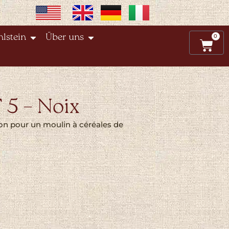
0
lstein
Über uns
 5 – Noix
bon pour un moulin à céréales de
rnative: