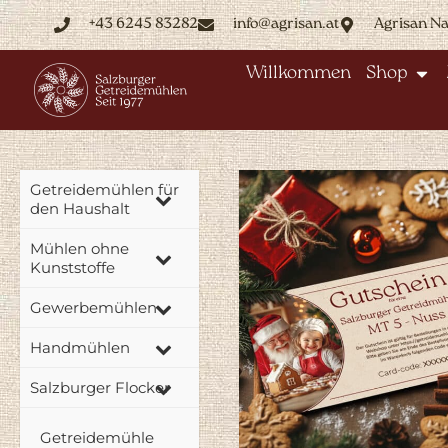
+43 6245 83282
info@agrisan.at
Agrisan N
Willkommen
Shop
Getreidemühlen für
den Haushalt
Mühlen ohne
Kunststoffe
Gewerbemühlen
Handmühlen
Salzburger Flocker
Getreidemühle