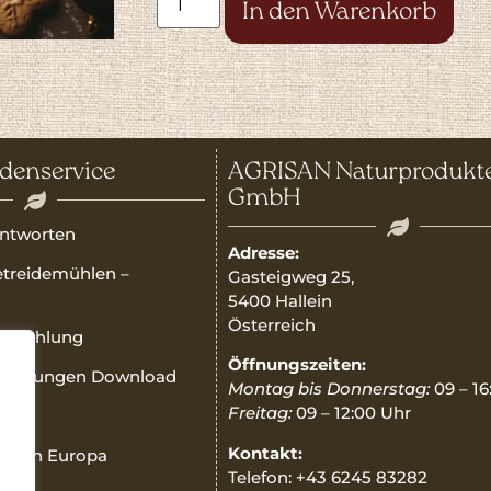
In den Warenkorb
denservice
AGRISAN Naturprodukt
GmbH
ntworten
Adresse:
etreidemühlen –
Gasteigweg 25,
5400 Hallein
Österreich
Teilzahlung
Öffnungszeiten:
nleitungen Download
Montag bis Donnerstag:
09 – 16
Freitag:
09 – 12:00 Uhr
Kontakt:
ner in Europa
Telefon: +43 6245 83282