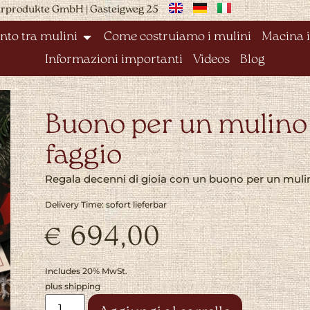
urprodukte GmbH | Gasteigweg 25
nto tra mulini
Come costruiamo i mulini
Macina i
Informazioni importanti
Videos
Blog
Buono per un mulino
faggio
Regala decenni di gioia con un buono per un mulin
Delivery Time: sofort lieferbar
€
694,00
Includes 20% MwSt.
plus
shipping
Alternative: