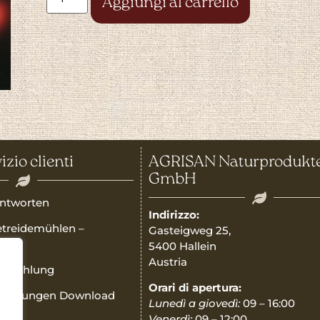
Aggiungi al carrello
izio clienti
AGRISAN Naturprodukt
GmbH
ntworten
Indirizzo:
etreidemühlen –
Gasteigweg 25,
5400 Hallein
Austria
Teilzahlung
Orari di apertura:
nleitungen Download
Lunedì a giovedì:
09 – 16:00
Venerdì:
09 – 12:00