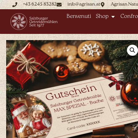
+43 6245 83282
info@agrisan.at
Agrisan Nat
Benvenuti
Shop
Confro