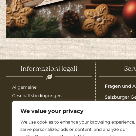
Informazioni legali
Serv
Fragen und A
Allgemeine
Geschäftsbedingungen
Salzburger G
Testsieger!
Versandkosten
We value your privacy
Qualität auf 
Impressum
We use cookies to enhance your browsing experience,
Bedienungsa
serve personalized ads or content, and analyze our
Garantie