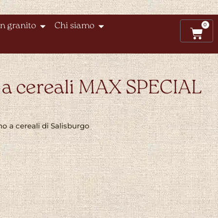
0
n granito
Chi siamo
 a cereali MAX SPECIAL
o a cereali di Salisburgo