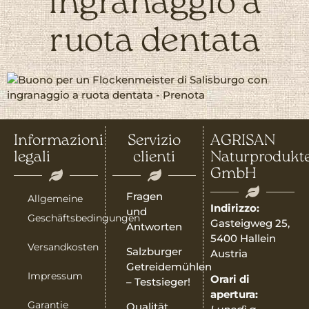
ingranaggio a
ruota dentata
Informazioni
Servizio
AGRISAN
legali
clienti
Naturprodukt
GmbH
Fragen
Allgemeine
Indirizzo:
und
Geschäftsbedingungen
Gasteigweg 25,
Antworten
5400 Hallein
Versandkosten
Salzburger
Austria
Getreidemühlen
Impressum
Orari di
– Testsieger!
apertura:
Garantie
Qualität