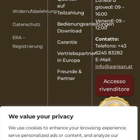
Lunedì a
auf
giovedì:
09 –
Widerrufsbelehrung
Teilzahlung
16:00
Venerdì:
09 –
Bedienungsanleitungen
Datenschutz
12:00
Download
ERA –
Contatto:
Garantie
Telefono: +43
Registrierung
6245 83282
Vertriebspartner
E-Mail:
in Europa
info@agrisan.at
Freunde &
Partner
Accesso
rivenditore
We value your privacy
We use cookies to enhance your browsing experience,
serve personalized ads or content, and analyze our