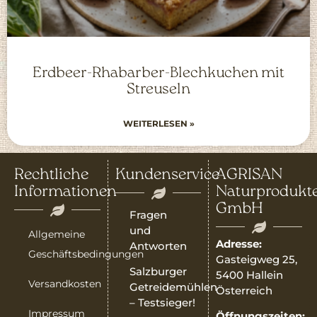
Erdbeer-Rhabarber-Blechkuchen mit
Streuseln
WEITERLESEN »
Rechtliche
Kundenservice
AGRISAN
Informationen
Naturprodukt
GmbH
Fragen
und
Allgemeine
Adresse:
Antworten
Geschäftsbedingungen
Gasteigweg 25,
Salzburger
5400 Hallein
Versandkosten
Getreidemühlen
Österreich
– Testsieger!
Impressum
Öffnungszeiten: