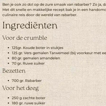
Ben je ook zo dol op de zure smaak van rabarber? Zo ja, d
Met dit snelle en makkelijke recept bak je in een handomd
culinaire reis door de wereld van rabarber.
Ingrediënten
Voor de crumble
125
gr.
Koude
boter
in stukjes
125
gr. Vers gemalen
Tarwemeel (bij voorkeur met e
80
gr.
gemalen amandelen
70
gr.
Ruwe suiker
Bezetten
700
gr.
Rabarber
Voor het deeg
250
g
zachte
boter
180
gr
.
ruwe
suiker