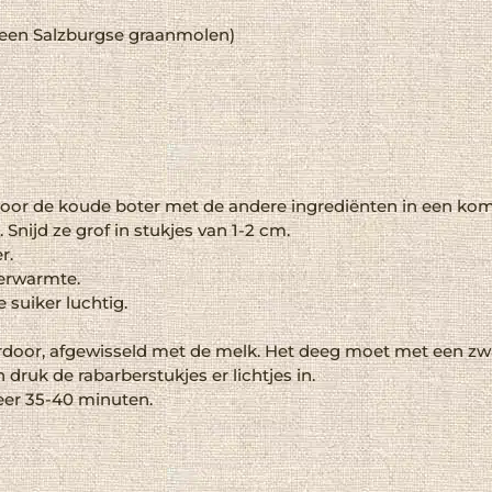
 een
Salzburgse graanmolen
)
or de koude boter met de andere ingrediënten in een kom, 
Snijd ze grof in stukjes van 1-2 cm.
r.
erwarmte.
 suiker luchtig.
rdoor, afgewisseld met de melk. Het deeg moet met een zwar
 druk de rabarberstukjes er lichtjes in.
veer 35-40 minuten.