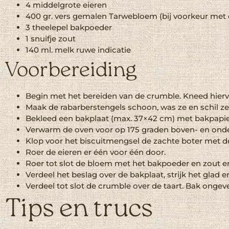
4
middelgrote
eieren
400
gr.
vers gemalen
Tarwebloem (bij voorkeur met
3
theelepel
bakpoeder
1
snuifje
zout
140
ml.
melk
ruwe indicatie
Voorbereiding
Begin met het bereiden van de crumble. Kneed hiervo
Maak de rabarberstengels schoon, was ze en schil ze. 
Bekleed een bakplaat (max. 37×42 cm) met bakpapie
Verwarm de oven voor op 175 graden boven- en ond
Klop voor het biscuitmengsel de zachte boter met de
Roer de eieren er één voor één door.
Roer tot slot de bloem met het bakpoeder en zout e
Verdeel het beslag over de bakplaat, strijk het glad en
Verdeel tot slot de crumble over de taart. Bak onge
Tips en trucs