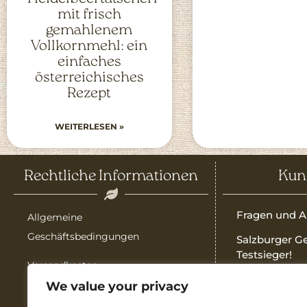
mit frisch
gemahlenem
Vollkornmehl: ein
einfaches
österreichisches
Rezept
WEITERLESEN »
Rechtliche Informationen
Kun
Fragen und A
Allgemeine
Geschäftsbedingungen
Salzburger G
Testsieger!
Versandkosten
Qualität auf 
We value your privacy
Impressum
Bedienungsa