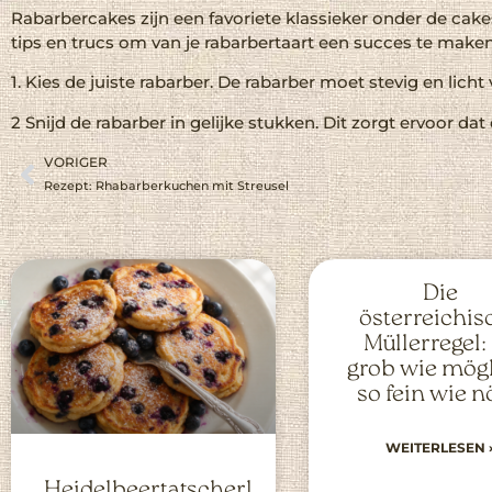
Rabarbercakes zijn een favoriete klassieker onder de cakes.
tips en trucs om van je rabarbertaart een succes te maken
1. Kies de juiste rabarber. De rabarber moet stevig en lich
2 Snijd de rabarber in gelijke stukken. Dit zorgt ervoor da
VORIGER
Rezept: Rhabarberkuchen mit Streusel
Die
österreichis
Müllerregel:
grob wie mögl
so fein wie n
WEITERLESEN 
Heidelbeertatscherl