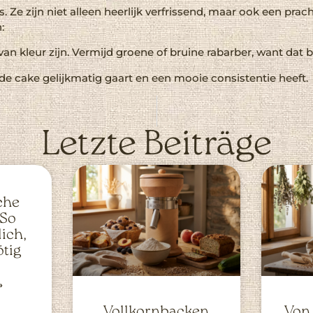
 Ze zijn niet alleen heerlijk verfrissend, maar ook een prac
:
t van kleur zijn. Vermijd groene of bruine rabarber, want dat 
t de cake gelijkmatig gaart en een mooie consistentie heeft.
Letzte Beiträge
che
 So
ich,
ötig
»
Vollkornbacken
Von