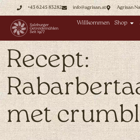
+43 6245 83282
info@agrisan.at
Agrisan N
Willkommen
Shop
Recept:
Rabarberta
met crumbl