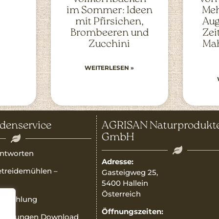
im Sommer: Ideen
Meh
mit Pfirsichen,
Aug
Brombeeren und
Zei
Zucchini
Mah
WEITERLESEN »
denservice
AGRISAN Naturprodukt
GmbH
ntworten
Adresse:
etreidemühlen –
Gasteigweg 25,
5400 Hallein
Österreich
Teilzahlung
Öffnungszeiten:
nleitungen Download