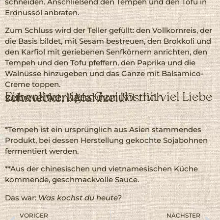
schneiden. Anschließend den Tempeh und den Tofu in
Erdnussöl anbraten.
Zum Schluss wird der Teller gefüllt: den Vollkornreis, der
die Basis bildet, mit Sesam bestreuen, den Brokkoli und
den Karfiol mit geriebenen Senfkörnern anrichten, den
Tempeh und den Tofu pfeffern, den Paprika und die
Walnüsse hinzugeben und das Ganze mit Balsamico-
Creme toppen.
Ein vollwertiges Gericht mit viel Liebe zubereitet, kann nur köstlich schmecken! Mahlzeit!
*Tempeh ist ein ursprünglich aus Asien stammendes
Produkt, bei dessen Herstellung gekochte Sojabohnen
fermentiert werden.
**Aus der chinesischen und vietnamesischen Küche
kommende, geschmackvolle
Sauce
.
Das war:
Was kochst du heute?
VORIGER
NÄCHSTER