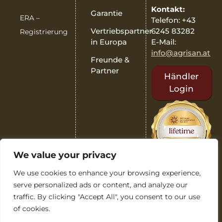
Kontakt:
Garantie
ERA –
Telefon: +43
6245 83282
Vertriebspartner
Registrierung
E-Mail:
in Europa
info@agrisan.at
Freunde &
Partner
Händler
Login
We value your privacy
We use cookies to enhance your browsing experience,
serve personalized ads or content, and analyze our
traffic. By clicking "Accept All", you consent to our use
of cookies.