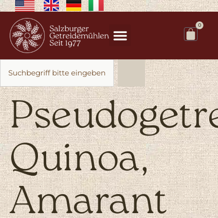
0
Pseudogetr
Quinoa,
Amarant