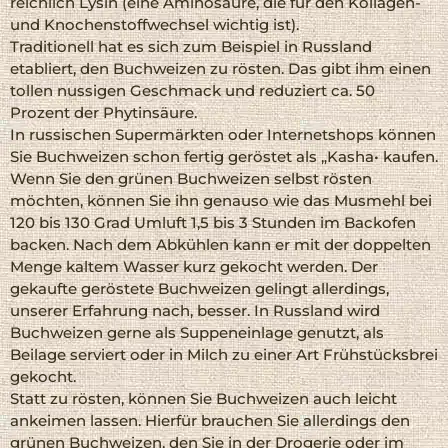
reichlich Lysin (eine Aminosäure, die für den Kollagen-
und Knochenstoffwechsel wichtig ist).
Traditionell hat es sich zum Beispiel in Russland
etabliert, den Buchweizen zu rösten. Das gibt ihm einen
tollen nussigen Geschmack und reduziert ca. 50
Prozent der Phytinsäure.
In russischen Supermärkten oder Internetshops können
Sie Buchweizen schon fertig geröstet als „Kasha• kaufen.
Wenn Sie den grünen Buchweizen selbst rösten
möchten, können Sie ihn genauso wie das Musmehl bei
120 bis 130 Grad Umluft 1,5 bis 3 Stunden im Backofen
backen. Nach dem Abkühlen kann er mit der doppelten
Menge kaltem Wasser kurz gekocht werden. Der
gekaufte geröstete Buchweizen gelingt allerdings,
unserer Erfahrung nach, besser. In Russland wird
Buchweizen gerne als Suppeneinlage genutzt, als
Beilage serviert oder in Milch zu einer Art Frühstücksbrei
gekocht.
Statt zu rösten, können Sie Buchweizen auch leicht
ankeimen lassen. Hierfür brauchen Sie allerdings den
grünen Buchweizen, den Sie in der Drogerie oder im