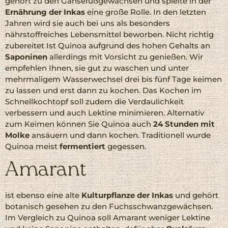
gehört zu den Gänsefußgewächsen und spielte in der
Ernährung der Inkas
eine große Rolle. In den letzten
Jahren wird sie auch bei uns als besonders
nährstoffreiches Lebensmittel beworben. Nicht richtig
zubereitet Ist Quinoa aufgrund des hohen Gehalts an
Saponinen
allerdings mit Vorsicht zu genießen. Wir
empfehlen Ihnen, sie gut zu waschen und unter
mehrmaligem Wasserwechsel drei bis fünf Tage keimen
zu lassen und erst dann zu kochen. Das Kochen im
Schnellkochtopf soll zudem die Verdaulichkeit
verbessern und auch Lektine minimieren. Alternativ
zum Keimen können Sie Quinoa auch
24 Stunden mit
Molke
ansäuern und dann kochen. Traditionell wurde
Quinoa meist
fermentiert
gegessen.
Amarant
ist ebenso eine alte
Kulturpflanze der Inkas
und gehört
botanisch gesehen zu den Fuchsschwanzgewächsen.
Im Vergleich zu Quinoa soll Amarant weniger Lektine