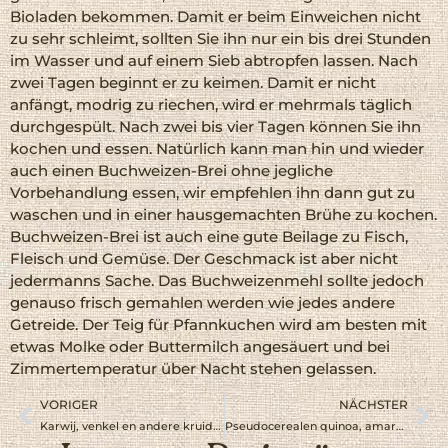
Bioladen bekommen. Damit er beim Einweichen nicht
zu sehr schleimt, sollten Sie ihn nur ein bis drei Stunden
im Wasser und auf einem Sieb abtropfen lassen. Nach
zwei Tagen beginnt er zu keimen. Damit er nicht
anfängt, modrig zu riechen, wird er mehrmals täglich
durchgespült. Nach zwei bis vier Tagen können Sie ihn
kochen und essen. Natürlich kann man hin und wieder
auch einen Buchweizen-Brei ohne jegliche
Vorbehandlung essen, wir empfehlen ihn dann gut zu
waschen und in einer hausgemachten Brühe zu kochen.
Buchweizen-Brei ist auch eine gute Beilage zu Fisch,
Fleisch und Gemüse. Der Geschmack ist aber nicht
jedermanns Sache. Das Buchweizenmehl sollte jedoch
genauso frisch gemahlen werden wie jedes andere
Getreide. Der Teig für Pfannkuchen wird am besten mit
etwas Molke oder Buttermilch angesäuert und bei
Zimmertemperatur über Nacht stehen gelassen.
VORIGER
NÄCHSTER
Karwij, venkel en andere kruiden in brood
Pseudocerealen quinoa, amarant en boekweit