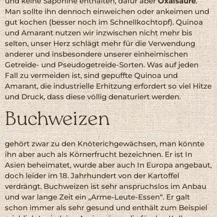
und keine Saponine enthalten, dafür aber
Oxalsäure
.
Man sollte ihn dennoch einweichen oder ankeimen und
gut kochen (besser noch im Schnellkochtopf). Quinoa
und Amarant nutzen wir inzwischen nicht mehr bis
selten, unser Herz schlägt mehr für die Verwendung
anderer und insbesondere unserer einheimischen
Getreide- und Pseudogetreide-Sorten. Was auf jeden
Fall zu vermeiden ist, sind gepuffte Quinoa und
Amarant, die industrielle Erhitzung erfordert so viel Hitze
und Druck, dass diese völlig denaturiert werden.
Buchweizen
gehört zwar zu den Knöterichgewächsen, man könnte
ihn aber auch als Körnerfrucht bezeichnen. Er ist In
Asien beheimatet, wurde aber auch In Europa angebaut,
doch leider im 18. Jahrhundert von der Kartoffel
verdrängt. Buchweizen ist sehr anspruchslos im Anbau
und war lange Zeit ein „Arme-Leute-Essen“. Er galt
schon immer als sehr gesund und enthält zum Beispiel