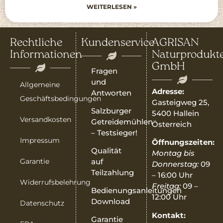
WEITERLESEN »
Rechtliche
Kundenservice
AGRISAN
Informationen
Naturprodukt
GmbH
Fragen
und
Allgemeine
Adresse:
Antworten
Geschäftsbedingungen
Gasteigweg 25,
Salzburger
5400 Hallein
Versandkosten
Getreidemühlen
Österreich
– Testsieger!
Impressum
Öffnungszeiten:
Qualität
Montag bis
Garantie
auf
Donnerstag:
09
Teilzahlung
– 16:00 Uhr
Widerrufsbelehrung
Freitag:
09 –
Bedienungsanleitungen
12:00 Uhr
Download
Datenschutz
Kontakt:
Garantie