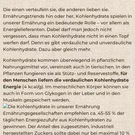
Die einen verteufeln sie, die anderen lieben sie.
Ernährungstrends hin oder her, Kohlenhydrate spielen in
unserer Ernährung ein bedeutende Rolle – vor allem als
Energielieferanten. Dabei darf man jedoch nicht
vergessen, dass man Kohlenhydrate nicht in einen Topf
werfen darf. Denn es gibt verdauliche und unverdauliche
Kohlenhydrate. Dazu aber gleich mehr.
Kohlenhydrate kommen überwiegend in pflanzlichen
Nahrungsmittel vor, vereinzelt auch in tierischen. In den
Pflanzen fungieren sie als Stütz- und Reservestoffe,
für
den Menschen liefern die verdaulichen Kohlenhydrate
Energie
(4 kcal/g). Im menschlichen Körper können sie
auch in Form von Glykogen in der Leber und in den
Muskeln gespeichert werden.
Ernährungsgesellschaften empfehlen ca. 45-55 % der
täglichen Energiezufuhr aus Kohlenhydraten zu
gewinnen. Der Anteil des zugesetzten, industriell
hergestellten Zuckers sollte dabei nur bei maximal 10 %