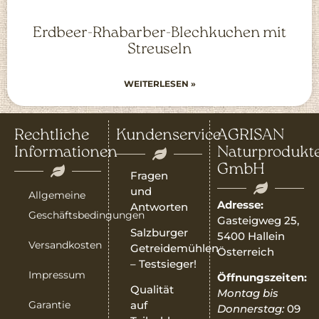
Erdbeer-Rhabarber-Blechkuchen mit
Streuseln
WEITERLESEN »
Rechtliche
Kundenservice
AGRISAN
Informationen
Naturprodukt
GmbH
Fragen
und
Allgemeine
Adresse:
Antworten
Geschäftsbedingungen
Gasteigweg 25,
Salzburger
5400 Hallein
Versandkosten
Getreidemühlen
Österreich
– Testsieger!
Impressum
Öffnungszeiten:
Qualität
Montag bis
Garantie
auf
Donnerstag:
09