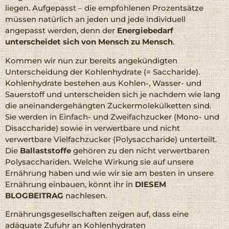
liegen. Aufgepasst – die empfohlenen Prozentsätze
müssen natürlich an jeden und jede individuell
angepasst werden, denn der
Energiebedarf
unterscheidet sich von Mensch zu Mensch
.
Kommen wir nun zur bereits angekündigten
Unterscheidung der Kohlenhydrate (= Saccharide).
Kohlenhydrate bestehen aus Kohlen-, Wasser- und
Sauerstoff und unterscheiden sich je nachdem wie lang
die aneinandergehängten Zuckermolekülketten sind.
Sie werden in Einfach- und Zweifachzucker (Mono- und
Disaccharide) sowie in verwertbare und nicht
verwertbare Vielfachzucker (Polysaccharide) unterteilt.
Die
Ballaststoffe
gehören zu den nicht verwertbaren
Polysacchariden. Welche Wirkung sie auf unsere
Ernährung haben und wie wir sie am besten in unsere
Ernährung einbauen, könnt ihr in
DIESEM
BLOGBEITRAG
nachlesen.
Ernährungsgesellschaften zeigen auf, dass eine
adäquate Zufuhr an Kohlenhydraten