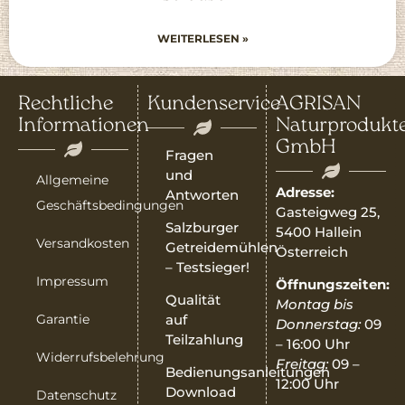
WEITERLESEN »
Rechtliche
Kundenservice
AGRISAN
Informationen
Naturprodukt
GmbH
Fragen
und
Allgemeine
Adresse:
Antworten
Geschäftsbedingungen
Gasteigweg 25,
Salzburger
5400 Hallein
Versandkosten
Getreidemühlen
Österreich
– Testsieger!
Impressum
Öffnungszeiten:
Qualität
Montag bis
Garantie
auf
Donnerstag:
09
Teilzahlung
– 16:00 Uhr
Widerrufsbelehrung
Freitag:
09 –
Bedienungsanleitungen
12:00 Uhr
Download
Datenschutz