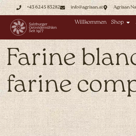
+43 6245 83282
info@agrisan.at
Agrisan N
Willkommen
Shop
Farine blan
farine comp