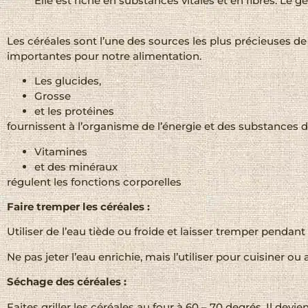
Elle est riche en substances vitales et en fibres. Le 
Les céréales sont l’une des sources les plus précieuses de
importantes pour notre alimentation.
Les glucides,
Grosse
et les protéines
fournissent à l’organisme de l’énergie et des substances 
Vitamines
et des minéraux
régulent les fonctions corporelles
Faire tremper les céréales :
Utiliser de l’eau tiède ou froide et laisser tremper pendan
Ne pas jeter l’eau enrichie, mais l’utiliser pour cuisiner ou a
Séchage des céréales :
Faites griller les céréales au four à 60 – 70 degrés. Il devi