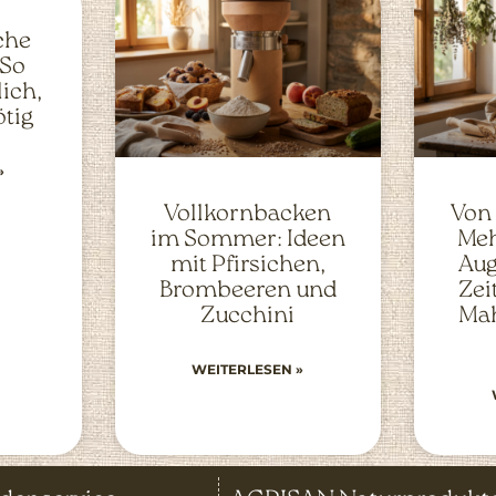
che
 So
ich,
ötig
»
Vollkornbacken
Von
im Sommer: Ideen
Meh
mit Pfirsichen,
Aug
Brombeeren und
Zei
Zucchini
Mah
WEITERLESEN »