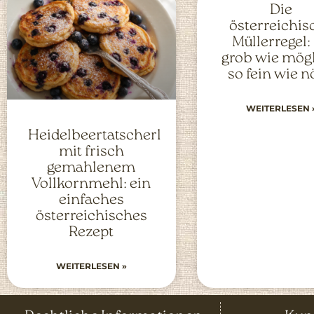
Die
österreichis
Müllerregel:
grob wie mögl
so fein wie n
WEITERLESEN 
Heidelbeertatscherl
mit frisch
gemahlenem
Vollkornmehl: ein
einfaches
österreichisches
Rezept
WEITERLESEN »