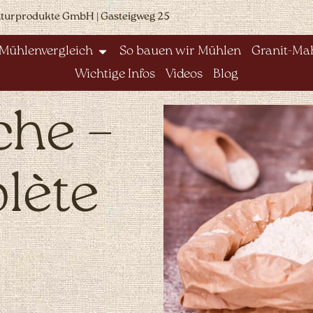
aturprodukte GmbH | Gasteigweg 25
Mühlenvergleich
So bauen wir Mühlen
Granit-Mah
Wichtige Infos
Videos
Blog
che –
lète