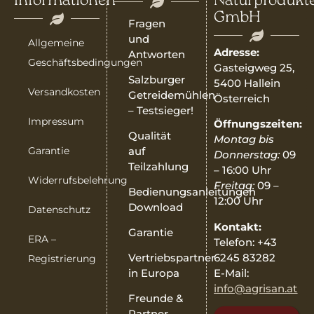
Informationen
Naturprodukt
GmbH
Fragen
und
Allgemeine
Adresse:
Antworten
Geschäftsbedingungen
Gasteigweg 25,
Salzburger
5400 Hallein
Versandkosten
Getreidemühlen
Österreich
– Testsieger!
Impressum
Öffnungszeiten:
Qualität
Montag bis
Garantie
auf
Donnerstag:
09
Teilzahlung
– 16:00 Uhr
Widerrufsbelehrung
Freitag:
09 –
Bedienungsanleitungen
12:00 Uhr
Download
Datenschutz
Kontakt:
Garantie
ERA –
Telefon: +43
6245 83282
Vertriebspartner
Registrierung
E-Mail:
in Europa
info@agrisan.at
Freunde &
Partner