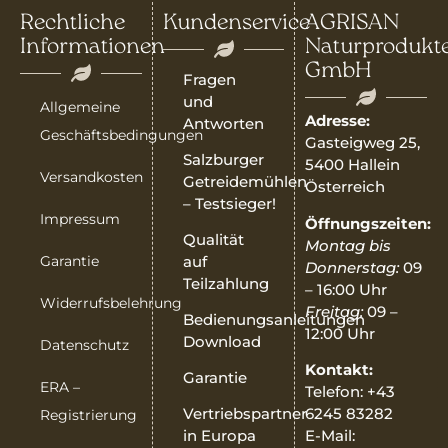
Rechtliche
Kundenservice
AGRISAN
Informationen
Naturprodukt
GmbH
Fragen
und
Allgemeine
Adresse:
Antworten
Geschäftsbedingungen
Gasteigweg 25,
Salzburger
5400 Hallein
Versandkosten
Getreidemühlen
Österreich
– Testsieger!
Impressum
Öffnungszeiten:
Qualität
Montag bis
Garantie
auf
Donnerstag:
09
Teilzahlung
– 16:00 Uhr
Widerrufsbelehrung
Freitag:
09 –
Bedienungsanleitungen
12:00 Uhr
Download
Datenschutz
Kontakt:
Garantie
ERA –
Telefon: +43
6245 83282
Vertriebspartner
Registrierung
E-Mail:
in Europa