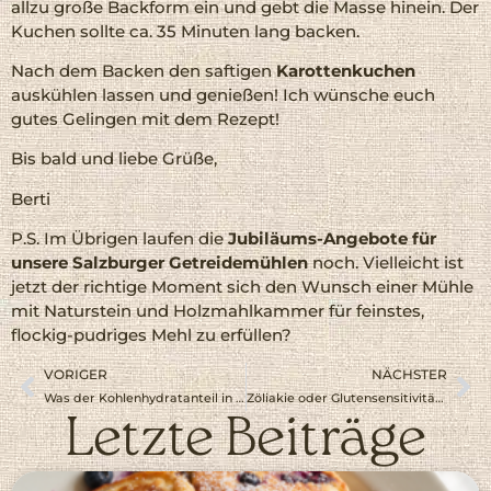
allzu große Backform ein und gebt die Masse hinein. Der
Kuchen sollte ca. 35 Minuten lang backen.
Nach dem Backen den saftigen
Karottenkuchen
auskühlen lassen und genießen! Ich wünsche euch
gutes Gelingen mit dem Rezept!
Bis bald und liebe Grüße,
Berti
P.S. Im Übrigen laufen die
Jubiläums-Angebote für
unsere Salzburger Getreidemühlen
noch. Vielleicht ist
jetzt der richtige Moment sich den Wunsch einer Mühle
mit Naturstein und Holzmahlkammer für feinstes,
flockig-pudriges Mehl zu erfüllen?
VORIGER
NÄCHSTER
Was der Kohlenhydratanteil in der Ernährung ausmacht
Zöliakie oder Glutensensitivität – oder etwa doch nicht?
Letzte Beiträge