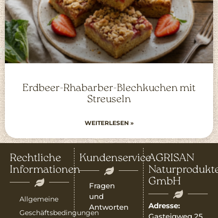
Erdbeer-Rhabarber-Blechkuchen mit
Streuseln
WEITERLESEN »
Rechtliche
Kundenservice
AGRISAN
Informationen
Naturprodukt
GmbH
Fragen
und
Allgemeine
Adresse:
Antworten
Geschäftsbedingungen
Gasteigweg 25,