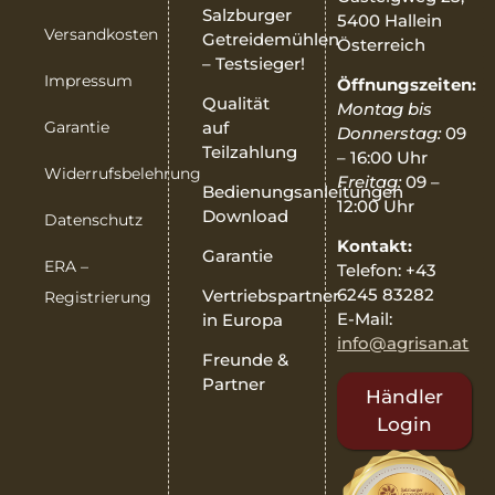
Salzburger
5400 Hallein
Versandkosten
Getreidemühlen
Österreich
– Testsieger!
Impressum
Öffnungszeiten:
Qualität
Montag bis
Garantie
auf
Donnerstag:
09
Teilzahlung
– 16:00 Uhr
Widerrufsbelehrung
Freitag:
09 –
Bedienungsanleitungen
12:00 Uhr
Download
Datenschutz
Kontakt:
Garantie
ERA –
Telefon: +43
6245 83282
Vertriebspartner
Registrierung
E-Mail:
in Europa
info@agrisan.at
Freunde &
Partner
Händler
Login