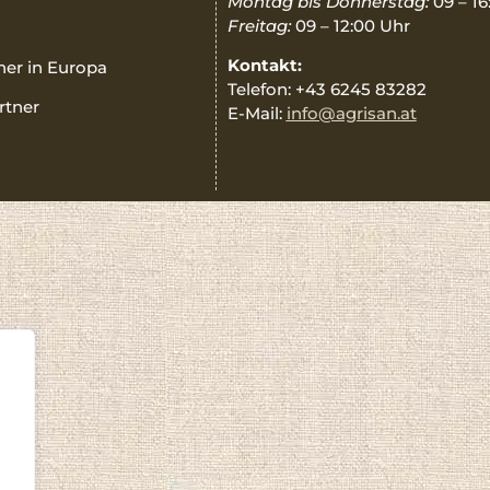
Montag bis Donnerstag:
09 – 16
Freitag:
09 – 12:00 Uhr
Kontakt:
ner in Europa
Telefon: +43 6245 83282
rtner
E-Mail:
info@agrisan.at