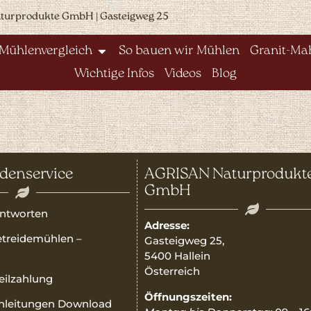
aturprodukte GmbH | Gasteigweg 25
Mühlenvergleich
So bauen wir Mühlen
Granit-Mah
Wichtige Infos
Videos
Blog
denservice
AGRISAN Naturprodukt
GmbH
ntworten
Adresse:
etreidemühlen –
Gasteigweg 25,
5400 Hallein
Österreich
Teilzahlung
Öffnungszeiten:
nleitungen Download