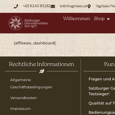
+43 6245 83282
info@agrisan.at
Agrisan N
Willkommen
Shop
[affiliates_dashboard]
Rechtliche Informationen
Kun
Fragen und A
Allgemeine
Geschäftsbedingungen
Salzburger G
Testsieger!
Versandkosten
Qualität auf 
Impressum
Bedienungsa