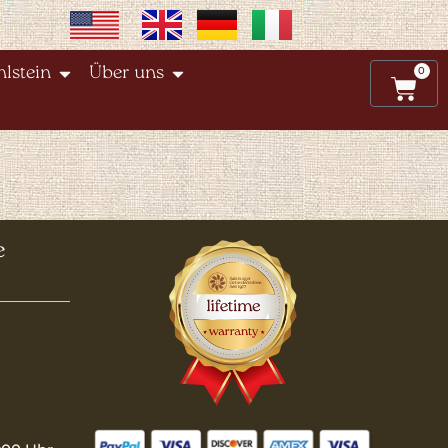
0
lstein
Über uns
e