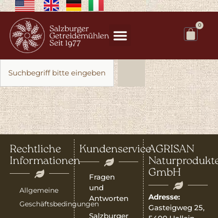
0
Rechtliche
Kundenservice
AGRISAN
Informationen
Naturprodukt
GmbH
Fragen
und
Allgemeine
Adresse:
Antworten
Geschäftsbedingungen
Gasteigweg 25,
Salzburger