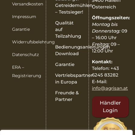
5400 Hallein
Versandkosten
Getreidemühlen
Österreich
– Testsieger!
Impressum
Öffnungszeiten:
Qualität
Montag bis
Garantie
auf
Donnerstag:
09
Teilzahlung
– 16:00 Uhr
Widerrufsbelehrung
Freitag:
09 –
Bedienungsanleitungen
12:00 Uhr
Download
Datenschutz
Kontakt:
Garantie
ERA –
Telefon: +43
6245 83282
Vertriebspartner
Registrierung
E-Mail:
in Europa
info@agrisan.at
Freunde &
Partner
Händler
Login