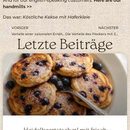
And for our english-speaking customers:
Here are our
handmills >>
Das war:
Köstliche Kekse mit Haferkleie
VORIGER
NÄCHSTER
Vorteile einer saisonalen Ernährung
Die Vorteile des Flockers mit Zahnradantrieb
Letzte Beiträge