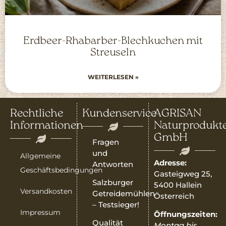
Erdbeer-Rhabarber-Blechkuchen mit
Streuseln
WEITERLESEN »
Rechtliche
Kundenservice
AGRISAN
Informationen
Naturprodukt
GmbH
Fragen
und
Allgemeine
Adresse:
Antworten
Geschäftsbedingungen
Gasteigweg 25,
Salzburger
5400 Hallein
Versandkosten
Getreidemühlen
Österreich
– Testsieger!
Impressum
Öffnungszeiten:
Qualität
Montag bis